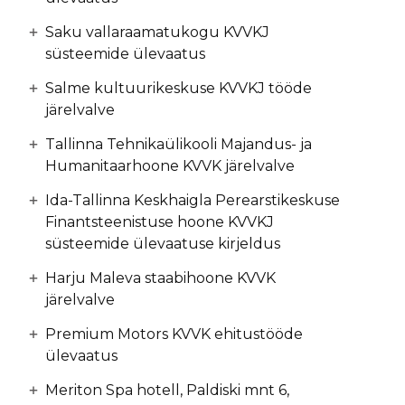
Saku vallaraamatukogu KVVKJ
süsteemide ülevaatus
Salme kultuurikeskuse KVVKJ tööde
järelvalve
Tallinna Tehnikaülikooli Majandus- ja
Humanitaarhoone KVVK järelvalve
Ida-Tallinna Keskhaigla Perearstikeskuse
Finantsteenistuse hoone KVVKJ
süsteemide ülevaatuse kirjeldus
Harju Maleva staabihoone KVVK
järelvalve
Premium Motors KVVK ehitustööde
ülevaatus
Meriton Spa hotell, Paldiski mnt 6,