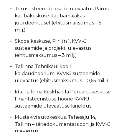
Torusüsteemide osade ülevaatus Pärnu
kaubakeskuse Kaubamajakas
juurdeehitusel (ehitusmaksumus – 5
milj.)
Skoda keskuse, Piiri tn 1, KVVKJ
süsteemide ja projekti ülevaatus
(ehitusmaksumus – 3 milj.)
Tallinna Tehnikaülikooli
kaldauditooriumi KVVKJ süsteemide
ülevaatus (ehitusmaksumus – 0,65 milj.)
Ida-Tallinna Keskhaigla Perearstikeskuse
Finantsteenistuse hoone KVVKJ
süsteemide ülevaatuse kirjeldus
Mustakivi autokeskus, Tähesaju 14,
Tallinn – täitedokumentatsiooni ja KVVKJ
ülevaatus