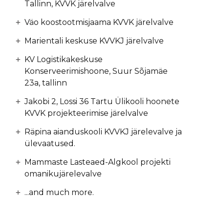
Tallinn, KVVK järelvalve
Väo koostootmisjaama KVVK järelvalve
Marientali keskuse KVVKJ järelvalve
KV Logistikakeskuse
Konserveerimishoone, Suur Sõjamäe
23a, tallinn
Jakobi 2, Lossi 36 Tartu Ülikooli hoonete
KVVK projekteerimise järelvalve
Räpina aianduskooli KVVKJ järelevalve ja
ülevaatused.
Mammaste Lasteaed-Algkool projekti
omanikujärelevalve
...and much more.