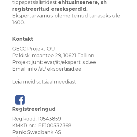
tippspetsialistidest
ehitusinsenere, sh
registreeritud eraeksperdid.
Ekspertarvamusi oleme teinud tänaseks üle
1400.
Kontakt
GECC Projekt OÜ
Paldiski maantee 29, 10621 Tallinn
Projektijuht: evar/ät/ekspertiisid.ee
Email: info /ät/ ekspertiisid.ee
Leia meid sotsiaalmeediast
Registreeringud
Reg.kood: 10543859
KMKR nr.: EE100532368
Pank: Swedbank AS