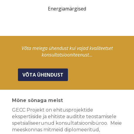
Energiamärgised
Võta meiega ühendust kui vajad kvaliteetset
konsultatsiooniteenust...
VÕTA ÜHENDUST
Mõne sõnaga meist
GECC Projekt on ehitusprojektide
ekspertiiside ja ehitiste auditite teostamisele
spetsialiseerunud konsultatsioonibüroo. Meie
meeskonnas mitmeid diplomeeritud,