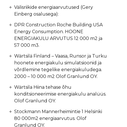
Välisriikide energiaarvutused (Gery
Einberg osalusega):
DPR Construction Roche Building USA
Energy Consumption. HOONE
ENERGIAKULU ARVUTUS 12 000 m2 ja
57 000 m3.
Wärtsilä Finland – Vaasa, Runsor ja Turku
hoonete energiakulu simulatsioonid ja
võrdlemine tegelike energiakuludega.
2000 – 10 000 m2 Olof Granlund OY.
Wärtsila Hiina tehase õhu
konditsioneerimise energiakulu analüüs.
Olof Granlund OY.
Stockmann Mannerheimintie 1 Helsinki
80 000m2 energiaarvutus. Olof
Granlund OY.