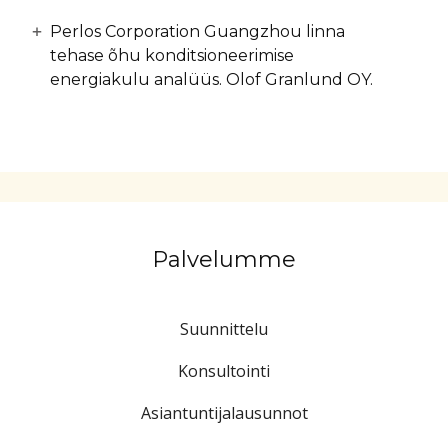
Perlos Corporation Guangzhou linna
tehase õhu konditsioneerimise
energiakulu analüüs. Olof Granlund OY.
Palvelumme
Suunnittelu
Konsultointi
Asiantuntijalausunnot