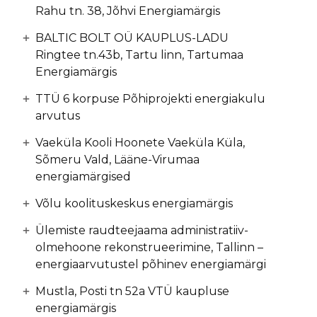
Rahu tn. 38, Jõhvi Energiamärgis
BALTIC BOLT OÜ KAUPLUS-LADU
Ringtee tn.43b, Tartu linn, Tartumaa
Energiamärgis
TTÜ 6 korpuse Põhiprojekti energiakulu
arvutus
Vaeküla Kooli Hoonete Vaeküla Küla,
Sõmeru Vald, Lääne-Virumaa
energiamärgised
Võlu koolituskeskus energiamärgis
Ülemiste raudteejaama administratiiv-
olmehoone rekonstrueerimine, Tallinn –
energiaarvutustel põhinev energiamärgi
Mustla, Posti tn 52a VTÜ kaupluse
energiamärgis