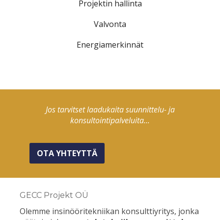
Projektin hallinta
Valvonta
Energiamerkinnät
Jos tarvitset laadukaita suunnittelu- ja
konsultointipalveluita...
OTA YHTEYTTÄ
GECC Projekt OÜ
Olemme insinööritekniikan konsulttiyritys, jonka