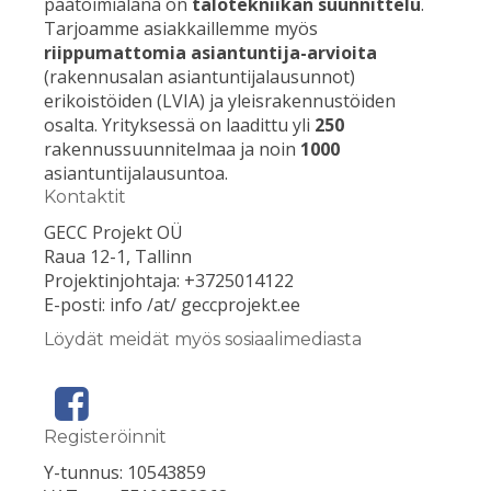
päätoimialana on
talotekniikan suunnittelu
.
Tarjoamme asiakkaillemme myös
riippumattomia asiantuntija-arvioita
(rakennusalan asiantuntijalausunnot)
erikoistöiden (LVIA) ja yleisrakennustöiden
osalta. Yrityksessä on laadittu yli
250
rakennussuunnitelmaa ja noin
1000
asiantuntijalausuntoa.
Kontaktit
GECC Projekt OÜ
Raua 12-1, Tallinn
Projektinjohtaja: +3725014122
E-posti: info /at/ geccprojekt.ee
Löydät meidät myös sosiaalimediasta
Registeröinnit
Y-tunnus: 10543859